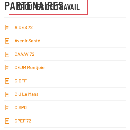
PARTENAIRES
GROUPES DE TRAVAIL
AIDES 72
Avenir Santé
CAAAV 72
CEJM Montjoie
CIDFF
CIJ Le Mans
CISPD
CPEF 72