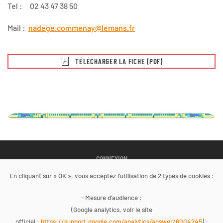
Tel : 02 43 47 38 50
Mail :
nadege.commenay@lemans.fr
TÉLÉCHARGER LA FICHE (PDF)
CONNEXION
En cliquant sur « OK », vous acceptez l’utilisation de 2 types de cookies :
Copyright 2022
- Mesure d’audience :
Site Internet développé en partenariat avec le
COREVIH des
(Google analytics, voir le site
Pays de la Loire
officiel :
https://support.google.com/analytics/answer/6004245
) :