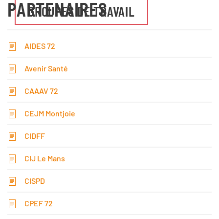
PARTENAIRES
GROUPES DE TRAVAIL
AIDES 72
Avenir Santé
CAAAV 72
CEJM Montjoie
CIDFF
CIJ Le Mans
CISPD
CPEF 72