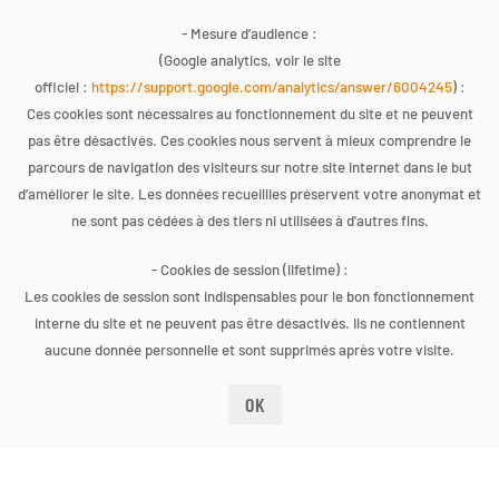
- Mesure d’audience :
(Google analytics, voir le site
officiel :
https://support.google.com/analytics/answer/6004245
) :
CONNEXION
Ces cookies sont nécessaires au fonctionnement du site et ne peuvent
pas être désactivés. Ces cookies nous servent à mieux comprendre le
parcours de navigation des visiteurs sur notre site internet dans le but
Copyright 2022
d’améliorer le site. Les données recueillies préservent votre anonymat et
ne sont pas cédées à des tiers ni utilisées à d'autres fins.
Site Internet développé en partenariat avec le
COREVIH des
Pays de la Loire
- Cookies de session (lifetime) :
et financé par l'ARS des Pays de la Loire
Les cookies de session sont indispensables pour le bon fonctionnement
interne du site et ne peuvent pas être désactivés. Ils ne contiennent
aucune donnée personnelle et sont supprimés après votre visite.
COREVIH des Pays de la Loire
CHU de Nantes - Hotel Dieu
OK
1 place Alexis Ricordeau 44095 Nantes Cedex
02.40.08.73.52